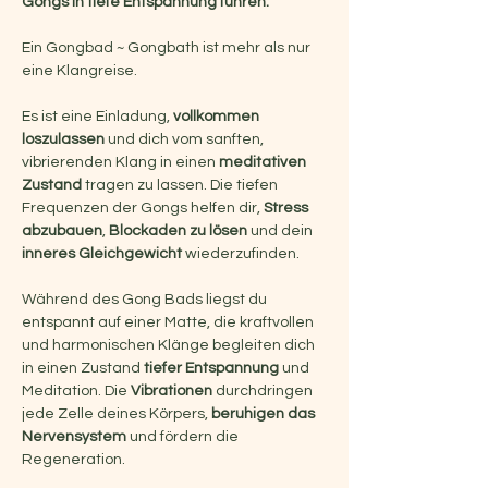
Gongs in tiefe Entspannung führen.
Ein Gongbad ~ Gongbath ist mehr als nur 
eine Klangreise.
Es ist eine Einladung, 
vollkommen 
loszulassen
 und dich vom sanften, 
vibrierenden Klang in einen 
meditativen 
Zustand
 tragen zu lassen. Die tiefen 
Frequenzen der Gongs helfen dir, 
Stress 
abzubauen
, 
Blockaden zu lösen
 und dein 
inneres Gleichgewicht
 wiederzufinden.
Während des Gong Bads liegst du 
entspannt auf einer Matte, die kraftvollen 
und harmonischen Klänge begleiten dich 
in einen Zustand 
tiefer Entspannung 
und 
Meditation. Die 
Vibrationen 
durchdringen 
jede Zelle deines Körpers, 
beruhigen das 
Nervensystem
 und fördern die 
Regeneration.