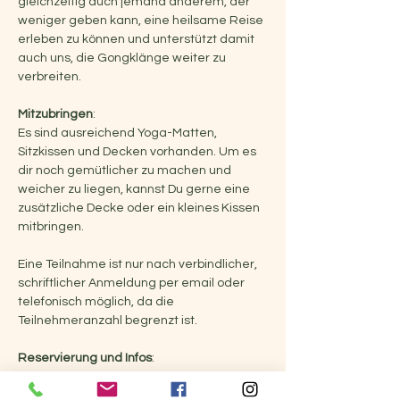
gleichzeitig auch jemand anderem, der 
weniger geben kann, eine heilsame Reise 
erleben zu können und unterstützt damit 
auch uns, die Gongklänge weiter zu 
verbreiten.
Mitzubringen
:
Es sind ausreichend Yoga-Matten, 
Sitzkissen und Decken vorhanden. Um es 
dir noch gemütlicher zu machen und 
weicher zu liegen, kannst Du gerne eine 
zusätzliche Decke oder ein kleines Kissen 
mitbringen.
Eine Teilnahme ist nur nach verbindlicher, 
schriftlicher Anmeldung per email oder 
telefonisch möglich, da die 
Teilnehmeranzahl begrenzt ist.
Reservierung und Infos
:
Marion Schiffer - Soulsound Journey
+43 680 328 5607