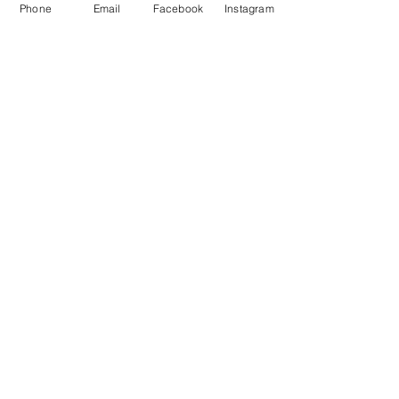
Phone
Email
Facebook
Instagram
marion@soulsoundjourney.com
https://www.soulsoundjourney.com/gongb
ad-wien
Lass dich von den Klängen des Gongs 
tragen und erlebe eine Reise zu dir selbst.
Wir freuen uns auf dich! 🙏✨