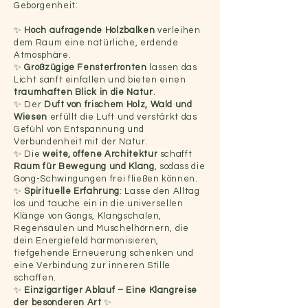
Geborgenheit:
✨
Hoch aufragende Holzbalken
verleihen
dem Raum eine natürliche, erdende
Atmosphäre.
✨
Großzügige Fensterfronten
lassen das
Licht sanft einfallen und bieten einen
traumhaften Blick in die Natur
.
✨ Der
Duft von frischem Holz, Wald und
Wiesen
erfüllt die Luft und verstärkt das
Gefühl von Entspannung und
Verbundenheit mit der Natur.
✨ Die
weite, offene Architektur
schafft
Raum für Bewegung und Klang
, sodass die
Gong-Schwingungen frei fließen können.
✨
Spirituelle Erfahrung
: Lasse den Alltag
los und tauche ein in die universellen
Klänge von Gongs, Klangschalen,
Regensäulen und Muschelhörnern, die
dein Energiefeld harmonisieren,
tiefgehende Erneuerung schenken und
eine Verbindung zur inneren Stille
schaffen.
✨
Einzigartiger Ablauf – Eine Klangreise
der besonderen Art
✨