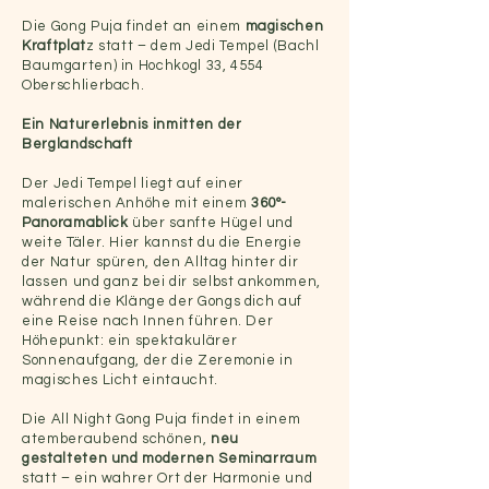
Die Gong Puja findet an einem
magischen
Kraftplat
z statt – dem Jedi Tempel (Bachl
Baumgarten) in Hochkogl 33, 4554
Oberschlierbach.
Ein Naturerlebnis inmitten der
Berglandschaft
Der Jedi Tempel liegt auf einer
malerischen Anhöhe mit einem
360°-
Panoramablick
über sanfte Hügel und
weite Täler. Hier kannst du die Energie
der Natur spüren, den Alltag hinter dir
lassen und ganz bei dir selbst ankommen,
während die Klänge der Gongs dich auf
eine Reise nach Innen führen. Der
Höhepunkt: ein spektakulärer
Sonnenaufgang, der die Zeremonie in
magisches Licht eintaucht.
Die All Night Gong Puja findet in einem
atemberaubend schönen,
neu
gestalteten und modernen Seminarraum
statt – ein wahrer Ort der Harmonie und