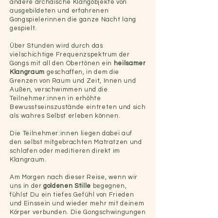
andere archaische Klangobjekte von
ausgebildeten und erfahrenen
Gongspielerinnen die ganze Nacht lang
gespielt.
Über Stunden wird durch das
vielschichtige Frequenzspektrum der
Gongs mit all den Obertönen ein
heilsamer
Klangraum
geschaffen, in dem die
Grenzen von Raum und Zeit, Innen und
Außen, verschwimmen und die
Teilnehmer:innen in erhöhte
Bewusstseinszustände eintreten und sich
als wahres Selbst erleben können.
Die Teilnehmer:innen liegen dabei auf
den selbst mitgebrachten Matratzen und
schlafen oder meditieren direkt im
Klangraum.
Am Morgen nach dieser Reise, wenn wir
uns in der
goldenen Stille
begegnen,
fühlst Du ein tiefes Gefühl von Frieden
und Einssein und wieder mehr mit deinem
Körper verbunden. Die Gongschwingungen